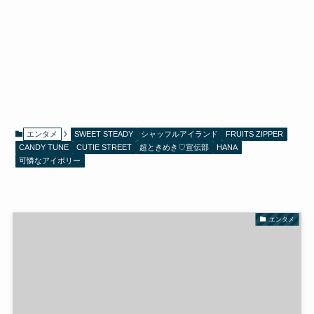
エンタメ
SWEET STEADY
シャッフルアイランド
FRUITS ZIPPER
CANDY TUNE
CUTIE STREET
超ときめき♡宣伝部
HANA
可憐なアイボリー
エンタメ