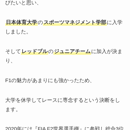
びたいと思い、
日本体育大学
の
スポーツマネジメント学部
に入学
しました。
そして
レッドブル
の
ジュニアチーム
に加入が決ま
り、
F1の魅力があまりにも強かったため、
大学を休学してレースに専念するという決断をし
ます。
2020年には『FIA F2世界選手権』に参戦し総合3位