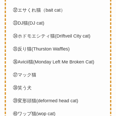
㉜エサくれ猫（bait cat）
㉝DJ猫(DJ cat)
㉞ホドモエシティ猫(Driftveil City cat)
㉟反り猫(Thurston Waffles)
㊱Avicii猫(Monday Left Me Broken Cat)
㊲マック猫
㊳笑う犬
㊴変形頭猫(deformed head cat)
㊵ワップ猫(wop cat)