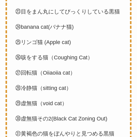
㉓目をまん丸にしてびっくりしている黒猫
㉔banana cat(バナナ猫)
㉕リンゴ猫 (Apple cat)
㉖咳をする猫（Coughing Cat）
㉗回転猫（Oiiaoiia cat）
㉘冷静猫（sitting cat）
㉙虚無猫（void cat）
㉚虚無猫その2(Black Cat Zoning Out)
㉛黄褐色の猫をぼんやりと見つめる黒猫