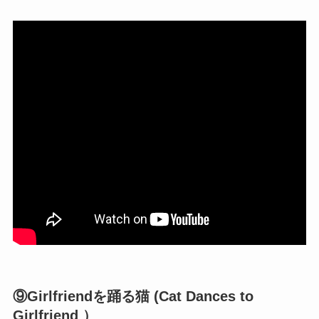
⑨Girlfriendを踊る猫 (Cat Dances to
Girlfriend ）